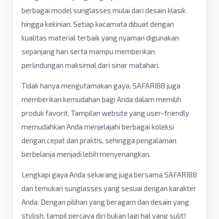
berbagai model sunglasses mulai dari desain klasik
hingga kekinian. Setiap kacamata dibuat dengan
kualitas material terbaik yang nyaman digunakan
sepanjang hari serta mampu memberikan
perlindungan maksimal dari sinar matahari.
Tidak hanya mengutamakan gaya, SAFARI88 juga
memberikan kemudahan bagi Anda dalam memilih
produk favorit. Tampilan website yang user-friendly
memudahkan Anda menjelajahi berbagai koleksi
dengan cepat dan praktis, sehingga pengalaman
berbelanja menjadi lebih menyenangkan.
Lengkapi gaya Anda sekarang juga bersama SAFARI88
dan temukan sunglasses yang sesuai dengan karakter
Anda. Dengan pilihan yang beragam dan desain yang
stylish, tampil percaya diri bukan lagi hal yang sulit!