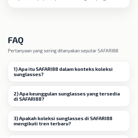
FAQ
Pertanyaan yang sering ditanyakan seputar SAFARI88
1) Apa itu SAFARI88 dalam konteks koleksi
sunglasses?
2) Apa keunggulan sunglasses yang tersedia
di SAFARI88?
3) Apakah koleksi sunglasses di SAFARI88
mengikuti tren terbaru?